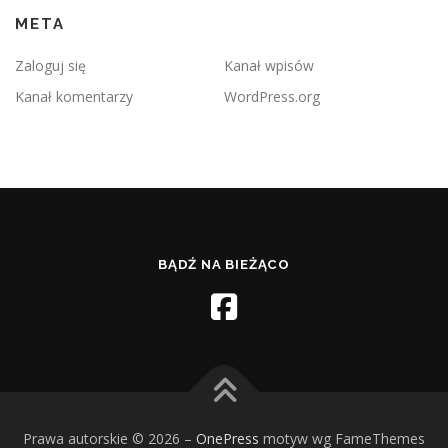
META
Zaloguj się
Kanał wpisów
Kanał komentarzy
WordPress.org
BĄDŹ NA BIEŻĄCO
Prawa autorskie © 2026
–
OnePress
motyw wg FameThemes