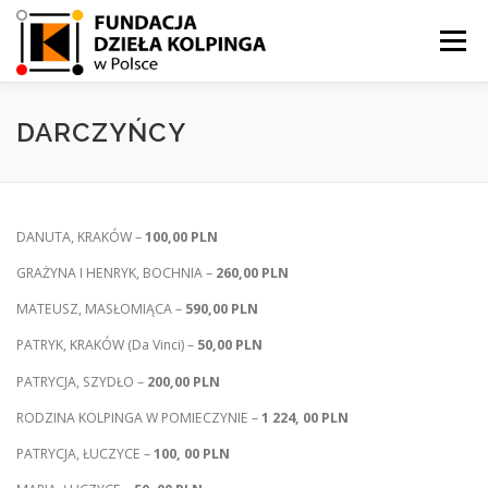
Przejdź
do
Menu
treści
KRYZYS W HONDURASIE
KOLPING POLSKA
DARCZYŃCY
KOLPING HONDURAS
AKTUALNOŚCI
WPŁAĆ
DANUTA, KRAKÓW –
100,00 PLN
GRAŻYNA I HENRYK, BOCHNIA –
260,00 PLN
DARCZYŃCY
MATEUSZ, MASŁOMIĄCA –
590,00 PLN
PATRYK, KRAKÓW (Da Vinci) –
50,00 PLN
PATRYCJA, SZYDŁO –
200,00 PLN
RODZINA KOLPINGA W POMIECZYNIE –
1 224, 00 PLN
PATRYCJA, ŁUCZYCE –
100, 00 PLN